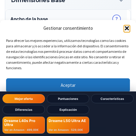
Dimensiones Base
?
Ancho de la base
Gestionar consentimiento
340 mm
Dreame L40s Pro Ultra:
Para ofrecer las mejores experiencias, utilizamos tecnologías como las cookies
para almacenar y/o acceder a la información del dispositivo. El consentimiento
340 mm
Dreame L50 Ultra AE:
de estas tecnologías nos permitirá procesar datos como el comportamiento de
navegación o las identificaciones únicas en este sitio. No consentir o retirar el
consentimiento, puede afectar negativamente a ciertas características y
funciones.
?
Altura de la base
DIFERENTE
Aceptar
590,5 mm
Dreame L40s Pro Ultra:
Denegar
Mejor oferta
Puntuaciones
Características
590 mm
Dreame L50 Ultra AE:
Diferencias
Explicación
Ver preferencias
Dreame L40s Pro
Dreame L50 Ultra AE
Ultra
?
Profundidad de la base
Política de cookies
Política de Privacidad
Aviso Legal
DIFERENTE
Ver en Amazon ·
499,00€
Ver en Amazon ·
529,00€