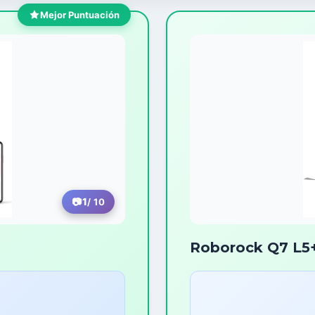
Mejor Puntuación
1
/ 10
Roborock Q7 L5+