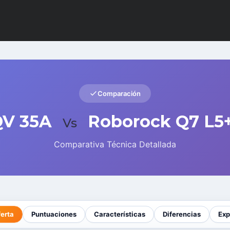
Comparación
QV 35A
Roborock Q7 L5+
Vs
Comparativa Técnica Detallada
ferta
Puntuaciones
Características
Diferencias
Exp