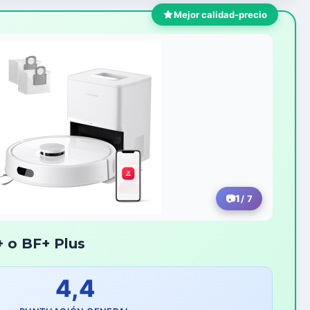
Mejor calidad-precio
1
/ 7
 o BF+ Plus
4,4