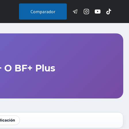
Comparador
 O BF+ Plus
licación