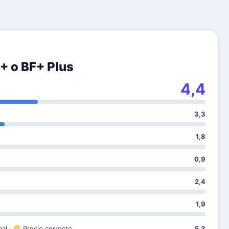
+ o BF+ Plus
4,4
3,3
1,8
0,9
2,4
1,9
mal ·
Precio correcto
5,3