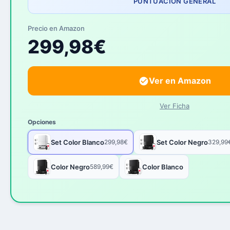
PUNTUACIÓN GENERAL
Precio en Amazon
299,98€
Ver en Amazon
Ver Ficha
Opciones
Set Color Blanco
Set Color Negro
299,98€
329,99
Color Negro
Color Blanco
589,99€