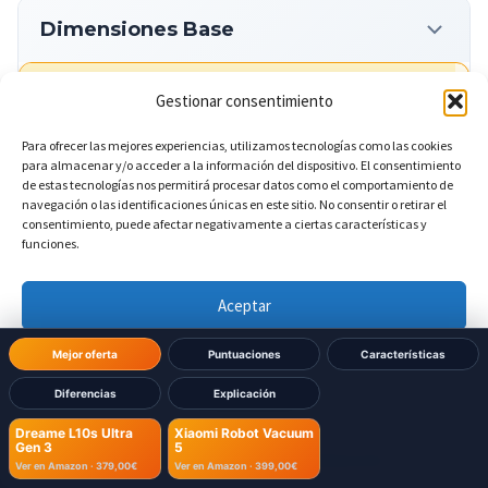
Dimensiones Base
?
Ancho de la base
DIFERENTE
Gestionar consentimiento
Para ofrecer las mejores experiencias, utilizamos tecnologías como las cookies
340 mm
Dreame L10s Ultra Gen 3:
para almacenar y/o acceder a la información del dispositivo. El consentimiento
de estas tecnologías nos permitirá procesar datos como el comportamiento de
navegación o las identificaciones únicas en este sitio. No consentir o retirar el
360 mm
Xiaomi Robot Vacuum 5:
consentimiento, puede afectar negativamente a ciertas características y
funciones.
?
Altura de la base
DIFERENTE
Aceptar
590 mm
Denegar
Dreame L10s Ultra Gen 3:
Mejor oferta
Puntuaciones
Características
Diferencias
Explicación
Ver preferencias
572 mm
Xiaomi Robot Vacuum 5:
Dreame L10s Ultra
Xiaomi Robot Vacuum
Gen 3
5
Política de cookies
Política de Privacidad
Aviso Legal
Ver en Amazon ·
379,00€
Ver en Amazon ·
399,00€
?
DIFERENTE