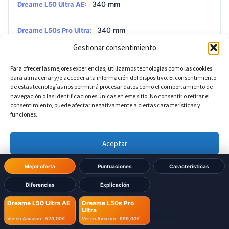
340 mm
Dreame L50 Ultra AE:
340 mm
Dreame L50s Pro Ultra:
Gestionar consentimiento
?
Altura de la base
Para ofrecer las mejores experiencias, utilizamos tecnologías como las cookies
para almacenar y/o acceder a la información del dispositivo. El consentimiento
de estas tecnologías nos permitirá procesar datos como el comportamiento de
590 mm
navegación o las identificaciones únicas en este sitio. No consentir o retirar el
Dreame L50 Ultra AE:
consentimiento, puede afectar negativamente a ciertas características y
funciones.
590 mm
Dreame L50s Pro Ultra:
Aceptar
?
Profundidad de la base
Denegar
Mejor oferta
Puntuaciones
Características
Diferencias
Explicación
457 mm
Dreame L50 Ultra AE:
Ver preferencias
Dreame L50 Ultra AE
Dreame L50s Pro
Ultra
457 mm
Dreame L50s Pro Ultra:
Política de cookies
Política de Privacidad
Aviso Legal
Ver en Amazon ·
529,00€
Ver en Amazon ·
599,00€