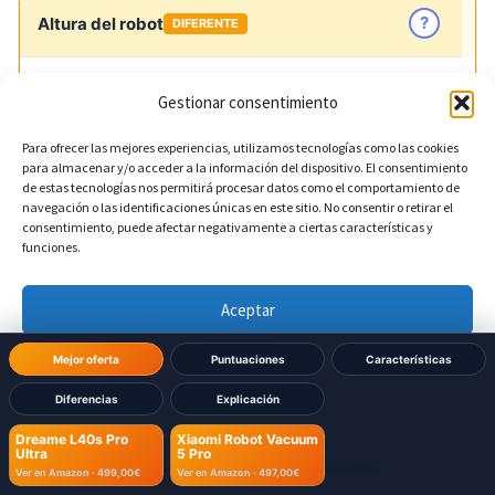
?
Altura del robot
DIFERENTE
103,8 mm
Dreame L40s Pro Ultra:
Gestionar consentimiento
88 mm
Xiaomi Robot Vacuum 5 Pro:
Para ofrecer las mejores experiencias, utilizamos tecnologías como las cookies
para almacenar y/o acceder a la información del dispositivo. El consentimiento
de estas tecnologías nos permitirá procesar datos como el comportamiento de
navegación o las identificaciones únicas en este sitio. No consentir o retirar el
consentimiento, puede afectar negativamente a ciertas características y
funciones.
Dimensiones Base
Aceptar
?
Ancho de la base
DIFERENTE
Denegar
Mejor oferta
Puntuaciones
Características
340 mm
Dreame L40s Pro Ultra:
Diferencias
Explicación
Ver preferencias
360 mm
Dreame L40s Pro
Xiaomi Robot Vacuum
Xiaomi Robot Vacuum 5 Pro:
Ultra
5 Pro
Política de cookies
Política de Privacidad
Aviso Legal
Ver en Amazon ·
499,00€
Ver en Amazon ·
497,00€