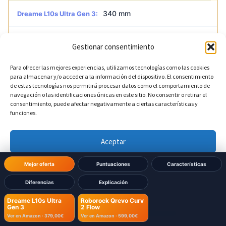
340 mm
Dreame L10s Ultra Gen 3:
450 mm
Roborock Qrevo Curv 2 Flow:
Gestionar consentimiento
Para ofrecer las mejores experiencias, utilizamos tecnologías como las cookies
?
Altura de la base
DIFERENTE
para almacenar y/o acceder a la información del dispositivo. El consentimiento
de estas tecnologías nos permitirá procesar datos como el comportamiento de
navegación o las identificaciones únicas en este sitio. No consentir o retirar el
consentimiento, puede afectar negativamente a ciertas características y
590 mm
Dreame L10s Ultra Gen 3:
funciones.
450 mm
Roborock Qrevo Curv 2 Flow:
Aceptar
Denegar
Mejor oferta
Puntuaciones
Características
?
Profundidad de la base
DIFERENTE
Diferencias
Explicación
Ver preferencias
457 mm
Dreame L10s Ultra Gen 3:
Dreame L10s Ultra
Roborock Qrevo Curv
Gen 3
2 Flow
Política de cookies
Política de Privacidad
Aviso Legal
Ver en Amazon ·
379,00€
Ver en Amazon ·
599,00€
450 mm
Roborock Qrevo Curv 2 Flow: