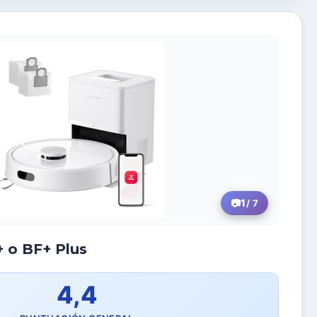
1
/ 7
 o BF+ Plus
4,4