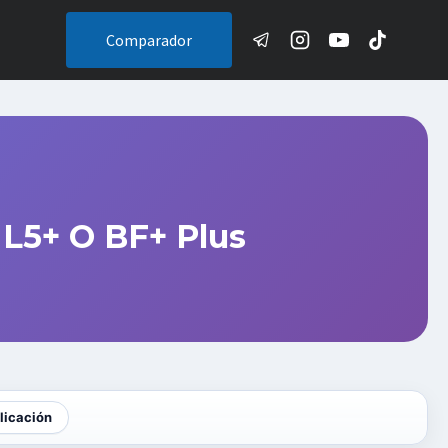
Comparador
L5+ O BF+ Plus
licación