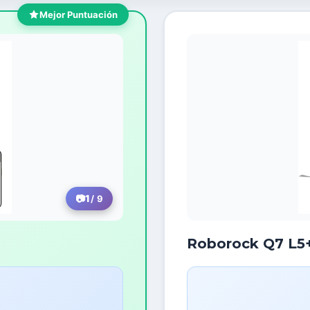
Mejor Puntuación
1
/ 9
Roborock Q7 L5+