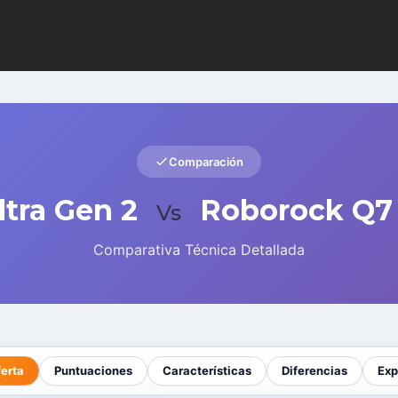
Comparación
tra Gen 2
Roborock Q7 
Vs
Comparativa Técnica Detallada
ferta
Puntuaciones
Características
Diferencias
Exp