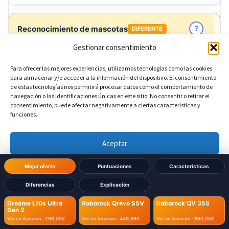
?
Reconocimiento de mascotas
DIFERENTE
Gestionar consentimiento
Sí
Dreame L10s Ultra Gen 2:
Para ofrecer las mejores experiencias, utilizamos tecnologías como las cookies
para almacenar y/o acceder a la información del dispositivo. El consentimiento
No
Roborock Qrevo S5V:
de estas tecnologías nos permitirá procesar datos como el comportamiento de
navegación o las identificaciones únicas en este sitio. No consentir o retirar el
consentimiento, puede afectar negativamente a ciertas características y
No
Roborock QV 35S:
funciones.
Aceptar
?
Detección de cortinas
Denegar
Mejor oferta
Puntuaciones
Características
No
Dreame L10s Ultra Gen 2:
Diferencias
Explicación
Ver preferencias
No
Roborock Qrevo S5V:
Dreame L10s Ultra
Roborock Qrevo S5V
Roborock QV 35S
Gen 2
Política de cookies
Política de Privacidad
Aviso Legal
Ver en Amazon ·
299,00€
Ver en Amazon ·
449,99€
Ver en Amazon ·
690,00€
No
Roborock QV 35S: