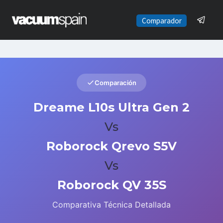
Saltar
al
Comparador
contenido
Comparación
Dreame L10s Ultra Gen 2
Vs
Roborock Qrevo S5V
Vs
Roborock QV 35S
Comparativa Técnica Detallada