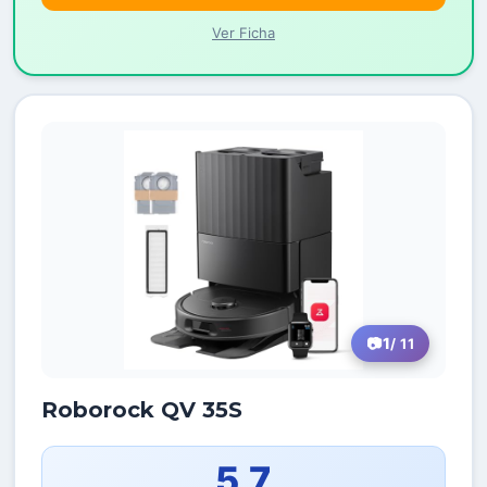
Ver Ficha
1
/ 11
Roborock QV 35S
5,7