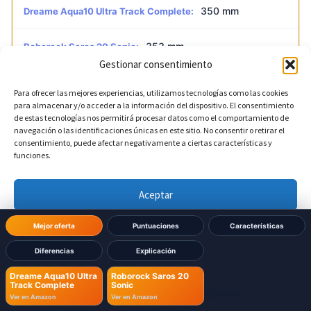
350 mm
Dreame Aqua10 Ultra Track Complete:
353 mm
Roborock Saros 20 Sonic:
Gestionar consentimiento
Para ofrecer las mejores experiencias, utilizamos tecnologías como las cookies
?
Altura del robot
DIFERENTE
para almacenar y/o acceder a la información del dispositivo. El consentimiento
de estas tecnologías nos permitirá procesar datos como el comportamiento de
navegación o las identificaciones únicas en este sitio. No consentir o retirar el
97,5 mm
Dreame Aqua10 Ultra Track Complete:
consentimiento, puede afectar negativamente a ciertas características y
funciones.
79,8 mm
Roborock Saros 20 Sonic:
Aceptar
Denegar
Mejor oferta
Puntuaciones
Características
Dimensiones Base
Diferencias
Explicación
Ver preferencias
Dreame Aqua10 Ultra
Roborock Saros 20
?
Ancho de la base
Track Complete
Sonic
DIFERENTE
Política de cookies
Política de Privacidad
Aviso Legal
Ver en Amazon
Ver en Amazon