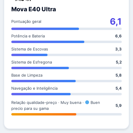
Mova E40 Ultra
6,1
Pontuação geral
Potência e Bateria
6,6
Sistema de Escovas
3,3
Sistema de Esfregona
5,2
Base de Limpeza
5,8
Navegação e Inteligência
5,4
Relação qualidade-preço · Muy buena ·
Buen
5,9
precio para su gama