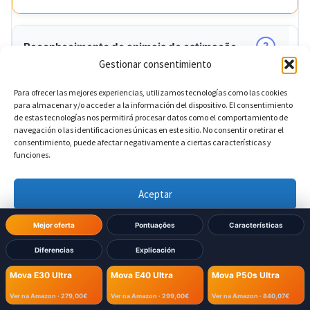
?
Reconhecimento de animais de estimação
Gestionar consentimiento
Sim
Mova E30 Ultra:
Para ofrecer las mejores experiencias, utilizamos tecnologías como las cookies
para almacenar y/o acceder a la información del dispositivo. El consentimiento
de estas tecnologías nos permitirá procesar datos como el comportamiento de
Sim
Mova E40 Ultra:
navegación o las identificaciones únicas en este sitio. No consentir o retirar el
consentimiento, puede afectar negativamente a ciertas características y
funciones.
Sim
Mova P50s Ultra:
Aceptar
?
Deteção de cortinas
DIFERENTE
Denegar
Mejor oferta
Pontuações
Características
Não
Mova E30 Ultra:
Diferencias
Explicación
Ver preferencias
Mova E30 Ultra
Mova E40 Ultra
Mova P50s Ultra
Não
Mova E40 Ultra:
Política de cookies
Política de Privacidad
Aviso Legal
Ver na Amazon ·
279,00€
Ver na Amazon ·
299,00€
Ver na Amazon ·
840,07€