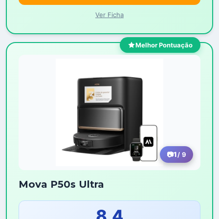
Ver Ficha
Melhor Pontuação
1
/ 9
Mova P50s Ultra
8,4