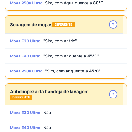
Sim, com água quente a
80°
C
Mova P50s Ultra:
?
Secagem de mopas
DIFERENTE
"Sim, com ar frio"
Mova E30 Ultra:
"Sim, com ar quente a
45°
C"
Mova E40 Ultra:
"Sim, com ar quente a
45°
C"
Mova P50s Ultra:
Autolimpeza da bandeja de lavagem
?
DIFERENTE
Não
Mova E30 Ultra:
Não
Mova E40 Ultra: