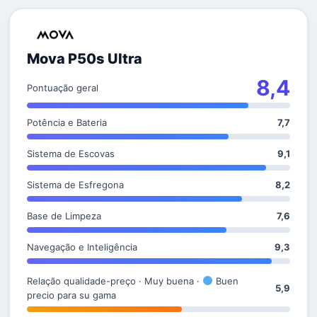
Mova P50s Ultra
8,4
Pontuação geral
Potência e Bateria
7,7
Sistema de Escovas
9,1
Sistema de Esfregona
8,2
Base de Limpeza
7,6
Navegação e Inteligência
9,3
Relação qualidade-preço · Muy buena ·
Buen
5,9
precio para su gama