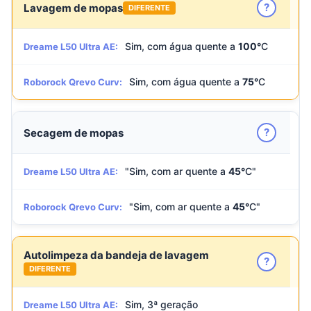
?
Lavagem de mopas
DIFERENTE
Sim, com água quente a
100°
C
Dreame L50 Ultra AE:
Sim, com água quente a
75°
C
Roborock Qrevo Curv:
?
Secagem de mopas
"Sim, com ar quente a
45°
C"
Dreame L50 Ultra AE:
"Sim, com ar quente a
45°
C"
Roborock Qrevo Curv:
Autolimpeza da bandeja de lavagem
?
DIFERENTE
Sim, 3ª geração
Dreame L50 Ultra AE: