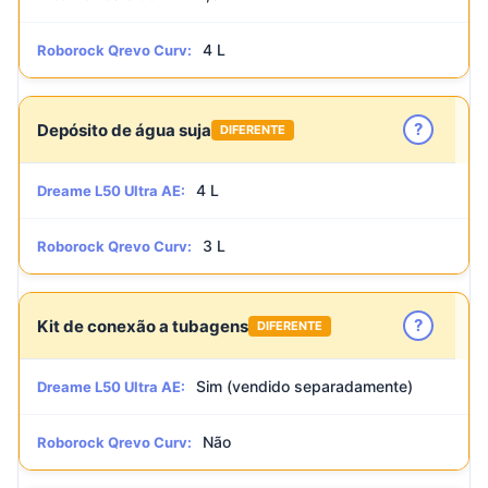
4 L
Roborock Qrevo Curv:
?
Depósito de água suja
DIFERENTE
4 L
Dreame L50 Ultra AE:
3 L
Roborock Qrevo Curv:
?
Kit de conexão a tubagens
DIFERENTE
Sim (vendido separadamente)
Dreame L50 Ultra AE:
Não
Roborock Qrevo Curv: