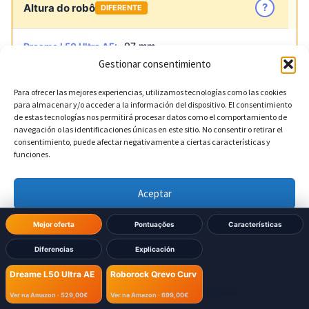
?
Altura do robô
DIFERENTE
97 mm
Dreame L50 Ultra AE:
Gestionar consentimiento
103 mm
Roborock Qrevo Curv:
Para ofrecer las mejores experiencias, utilizamos tecnologías como las cookies
para almacenar y/o acceder a la información del dispositivo. El consentimiento
de estas tecnologías nos permitirá procesar datos como el comportamiento de
navegación o las identificaciones únicas en este sitio. No consentir o retirar el
consentimiento, puede afectar negativamente a ciertas características y
Dimensões Base
funciones.
Aceptar
?
Largura da base
DIFERENTE
Denegar
Mejor oferta
Pontuações
Características
340 mm
Dreame L50 Ultra AE:
Diferencias
Explicación
Ver preferencias
450 mm
Roborock Qrevo Curv:
Dreame L50 Ultra AE
Roborock Qrevo Curv
Política de cookies
Política de Privacidad
Aviso Legal
Ver na Amazon ·
529,00€
Ver na Amazon ·
699,00€