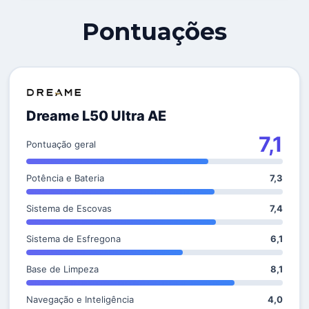
Pontuações
Dreame L50 Ultra AE
7,1
Pontuação geral
Potência e Bateria
7,3
Sistema de Escovas
7,4
Sistema de Esfregona
6,1
Base de Limpeza
8,1
Navegação e Inteligência
4,0