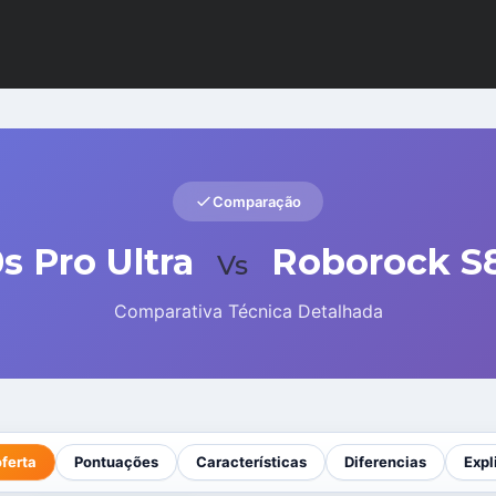
Comparação
 Pro Ultra
Roborock S8
Vs
Comparativa Técnica Detalhada
oferta
Pontuações
Características
Diferencias
Expl