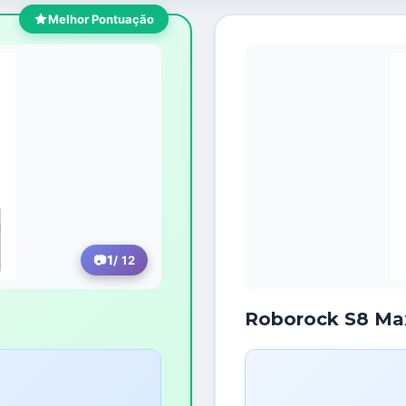
Melhor Pontuação
1
/ 12
Roborock S8 Max