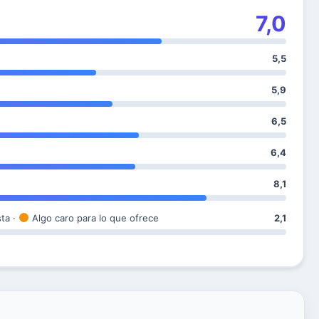
7,0
5,5
5,9
6,5
6,4
8,1
sta ·
Algo caro para lo que ofrece
2,1