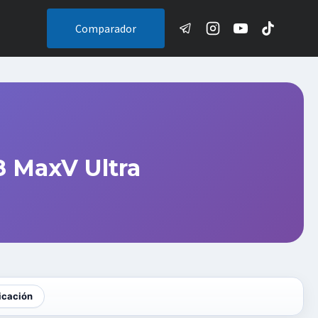
Comparador
 MaxV Ultra
icación