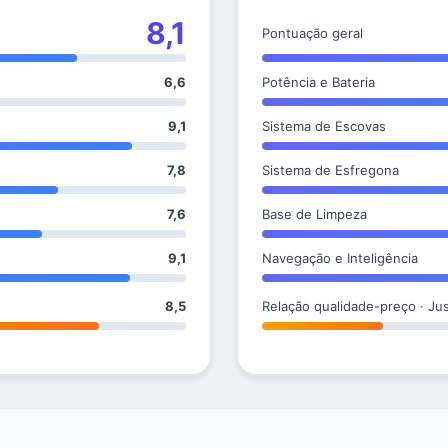
8,1
Pontuação geral
6,6
Potência e Bateria
9,1
Sistema de Escovas
7,8
Sistema de Esfregona
7,6
Base de Limpeza
9,1
Navegação e Inteligência
8,5
Relação qualidade-preço · Ju