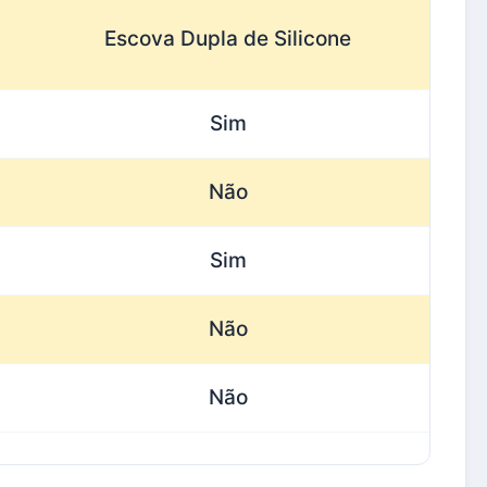
Escova Dupla de Silicone
Sim
Não
Sim
Não
Não