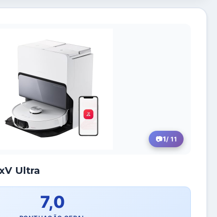
1
/ 11
V Ultra
7,0