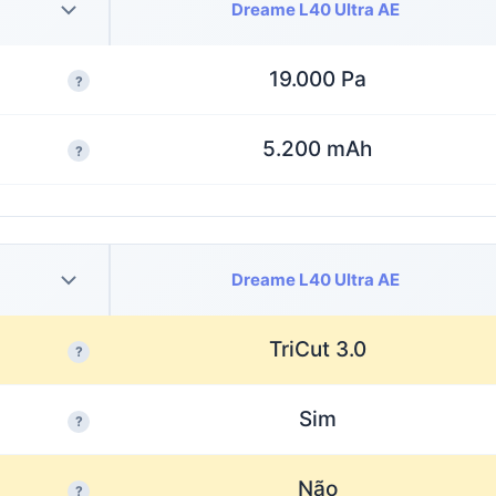
Dreame L40 Ultra AE
19.000 Pa
?
5.200 mAh
?
Dreame L40 Ultra AE
TriCut 3.0
?
Sim
?
Não
?