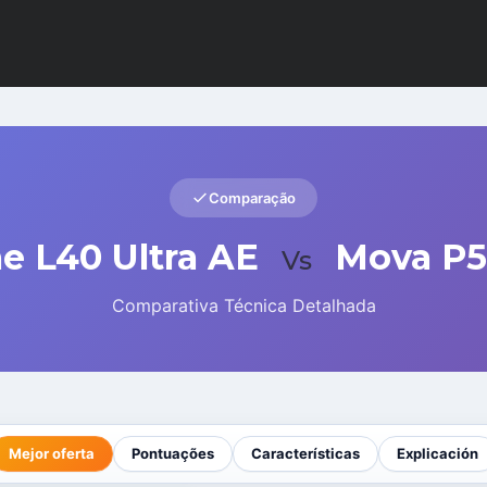
Comparação
e L40 Ultra AE
Mova P5
Vs
Comparativa Técnica Detalhada
Mejor oferta
Pontuações
Características
Explicación