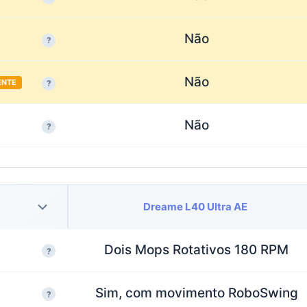
Não
?
Não
ENTE
?
Não
?
Dreame L40 Ultra AE
Dois Mops Rotativos 180 RPM
?
Sim, com movimento RoboSwing
?