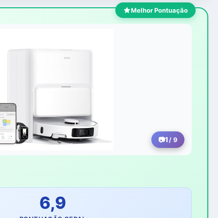
Melhor Pontuação
1
/ 9
6,9