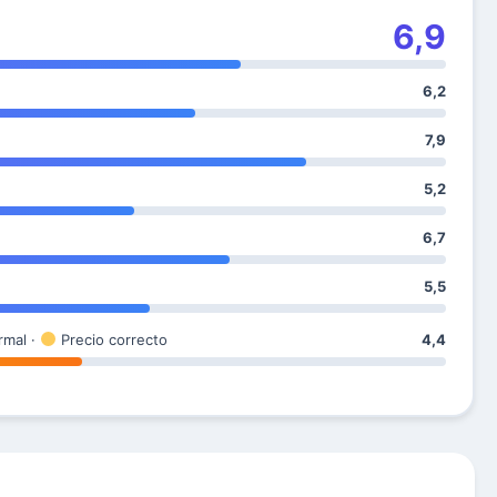
6,9
6,2
7,9
5,2
6,7
5,5
rmal ·
Precio correcto
4,4