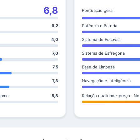
6,8
Pontuação geral
6,2
Potência e Bateria
4,0
Sistema de Escovas
7,0
Sistema de Esfregona
7,5
Base de Limpeza
7,3
Navegação e Inteligência
gama
5,8
Relação qualidade-preço · No