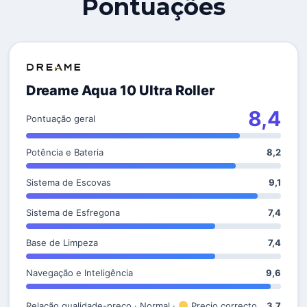
Pontuações
Dreame Aqua 10 Ultra Roller
8,4
Pontuação geral
Potência e Bateria
8,2
Sistema de Escovas
9,1
Sistema de Esfregona
7,4
Base de Limpeza
7,4
Navegação e Inteligência
9,6
Relação qualidade-preço · Normal ·
Precio correcto
3,7