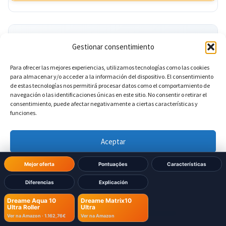
Dimensões Base
Gestionar consentimiento
Para ofrecer las mejores experiencias, utilizamos tecnologías como las cookies
?
Largura da base
DIFERENTE
para almacenar y/o acceder a la información del dispositivo. El consentimiento
de estas tecnologías nos permitirá procesar datos como el comportamiento de
navegación o las identificaciones únicas en este sitio. No consentir o retirar el
420 mm
Dreame Aqua 10 Ultra Roller:
consentimiento, puede afectar negativamente a ciertas características y
funciones.
416 mm
Dreame Matrix10 Ultra:
Aceptar
?
Altura da base
DIFERENTE
Denegar
Mejor oferta
Pontuações
Características
Diferencias
Explicación
Ver preferencias
500 mm
Dreame Aqua 10 Ultra Roller:
Dreame Aqua 10
Dreame Matrix10
Ultra Roller
Ultra
Política de cookies
Política de Privacidad
Aviso Legal
590 mm
Dreame Matrix10 Ultra:
Ver na Amazon ·
1.162,76€
Ver na Amazon