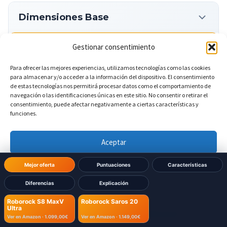
Dimensiones Base
Gestionar consentimiento
?
Ancho de la base
DIFERENTE
Para ofrecer las mejores experiencias, utilizamos tecnologías como las cookies
409 mm
Roborock S8 MaxV Ultra:
para almacenar y/o acceder a la información del dispositivo. El consentimiento
de estas tecnologías nos permitirá procesar datos como el comportamiento de
navegación o las identificaciones únicas en este sitio. No consentir o retirar el
381 mm
Roborock Saros 20:
consentimiento, puede afectar negativamente a ciertas características y
funciones.
?
Altura de la base
DIFERENTE
Aceptar
Denegar
Mejor oferta
Puntuaciones
Características
470 mm
Roborock S8 MaxV Ultra:
Diferencias
Explicación
Ver preferencias
488 mm
Roborock Saros 20:
Roborock S8 MaxV
Roborock Saros 20
Ultra
Política de cookies
Política de Privacidad
Aviso Legal
Ver en Amazon ·
1.099,00€
Ver en Amazon ·
1.149,00€