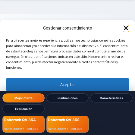
¿Ya decidiste cuál comprar?
Gestionar consentimiento
Para ofrecer las mejores experiencias, utilizamos tecnologías como las cookies
Compra directamente en Amazon y recíbelo en 24-
para almacenar y/o acceder a la información del dispositivo. El consentimiento
48h con envío Prime
de estas tecnologías nos permitirá procesar datos como el comportamiento de
navegación o las identificaciones únicas en este sitio. No consentir o retirar el
consentimiento, puede afectar negativamente a ciertas características y
Mejor calidad-precio
funciones.
Roborock QV 35A
299,98€
Aceptar
Denegar
Mejor oferta
Puntuaciones
Características
Mejor Puntuación
Explicación
Ver preferencias
Roborock QV 35S
Roborock QV 35A
Roborock QV 35S
690,00€
Política de cookies
Política de Privacidad
Aviso Legal
Ver en Amazon ·
299,98€
Ver en Amazon ·
690,00€