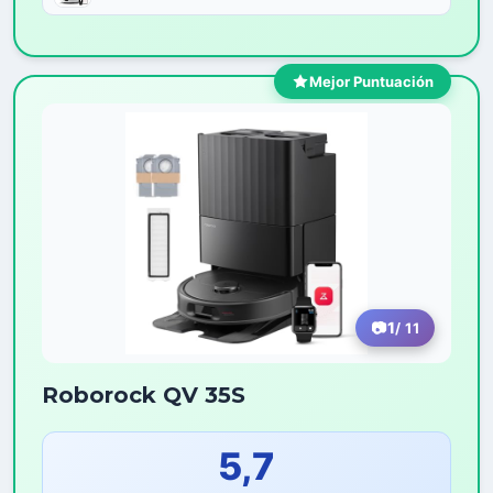
Mejor Puntuación
1
/ 11
Roborock QV 35S
5,7