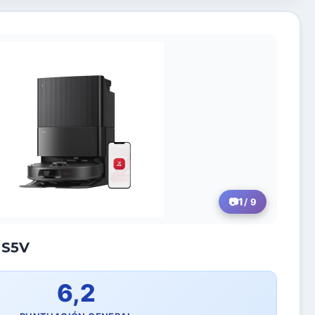
1
/ 9
 S5V
6,2