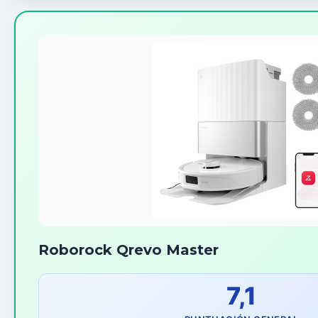
Roborock Qrevo Master
7,1