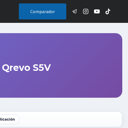
Comparador
 Qrevo S5V
licación