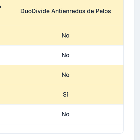
o
DuoDivide Antienredos de Pelos
No
No
No
Sí
No