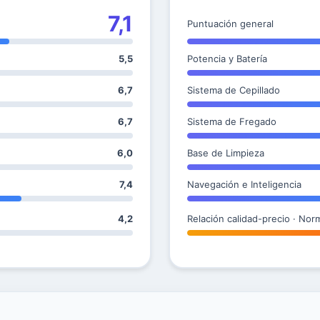
7,1
Puntuación general
5,5
Potencia y Batería
6,7
Sistema de Cepillado
6,7
Sistema de Fregado
6,0
Base de Limpieza
7,4
Navegación e Inteligencia
4,2
Relación calidad-precio · Nor