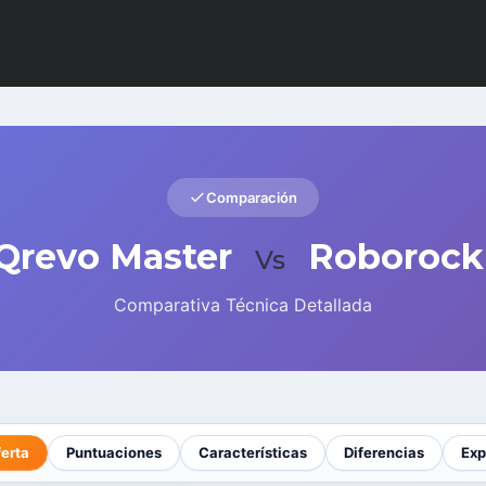
Comparación
Qrevo Master
Roborock
Vs
Comparativa Técnica Detallada
ferta
Puntuaciones
Características
Diferencias
Exp