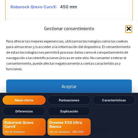
450 mm
Roborock Qrevo CurvX:
340 mm
Dreame X50 Ultra Blanca:
Gestionar consentimiento
Para ofrecer las mejores experiencias, utilizamos tecnologías como las cookies
?
Altura de la base
DIFERENTE
para almacenar y/o acceder a la información del dispositivo. El consentimiento
de estas tecnologías nos permitirá procesar datos como el comportamiento de
navegación o las identificaciones únicas en este sitio. No consentir o retirar el
450 mm
Roborock Qrevo CurvX:
consentimiento, puede afectar negativamente a ciertas características y
funciones.
590,5 mm
Dreame X50 Ultra Blanca:
Aceptar
Denegar
?
Profundidad de la base
DIFERENTE
Mejor oferta
Puntuaciones
Características
Diferencias
Explicación
Ver preferencias
450 mm
Roborock Qrevo CurvX:
Roborock Qrevo
Dreame X50 Ultra
CurvX
Blanca
Política de cookies
Política de Privacidad
Aviso Legal
Ver en Amazon
Ver en Amazon ·
749,00€
456,7 mm
Dreame X50 Ultra Blanca: