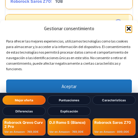
108
Roborock Saros Z70:
?
Reconocimiento de mascotas
DIFERENTE
Gestionar consentimiento
Sí
Roborock Qrevo Curv 2 Pro:
Para ofrecer las mejores experiencias, utilizamos tecnologías como las cookies
para almacenar y/o acceder a la información del dispositivo. El consentimiento
de estas tecnologías nos permitirá procesar datos como el comportamiento de
?
DJI Romo S (Blanco):
navegación o las identificaciones únicas en este sitio. No consentir o retirar el
consentimiento, puede afectar negativamente a ciertas características y
funciones.
Sí
Roborock Saros Z70:
Aceptar
?
Detección de cortinas
Denegar
Mejor oferta
Puntuaciones
Características
No
Diferencias
Explicación
Roborock Qrevo Curv 2 Pro:
Ver preferencias
Roborock Qrevo Curv
DJI Romo S (Blanco)
Roborock Saros Z70
2 Pro
No
DJI Romo S (Blanco):
Política de cookies
Política de Privacidad
Aviso Legal
Ver en Amazon ·
749,00€
Ver en Amazon ·
749,00€
Ver en Amazon ·
899,00€