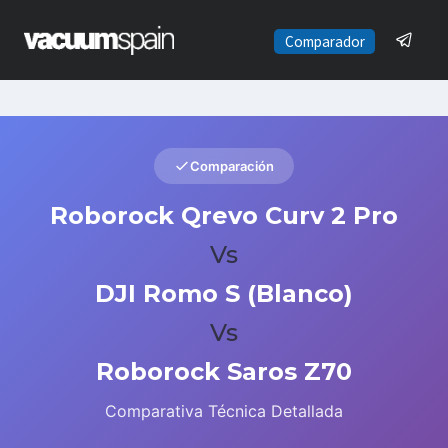
Saltar
al
Comparador
contenido
Comparación
Roborock Qrevo Curv 2 Pro
Vs
DJI Romo S (Blanco)
Vs
Roborock Saros Z70
Comparativa Técnica Detallada