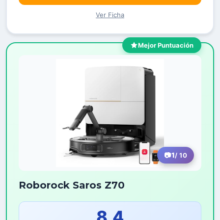
Ver Ficha
Mejor Puntuación
1
/ 10
Roborock Saros Z70
8,4