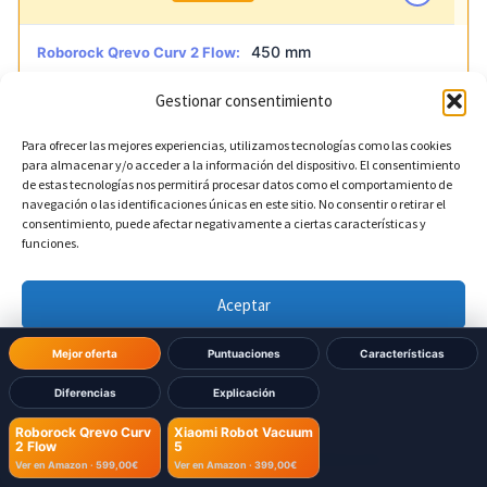
450 mm
Roborock Qrevo Curv 2 Flow:
Gestionar consentimiento
360 mm
Xiaomi Robot Vacuum 5:
Para ofrecer las mejores experiencias, utilizamos tecnologías como las cookies
para almacenar y/o acceder a la información del dispositivo. El consentimiento
de estas tecnologías nos permitirá procesar datos como el comportamiento de
?
Altura de la base
DIFERENTE
navegación o las identificaciones únicas en este sitio. No consentir o retirar el
consentimiento, puede afectar negativamente a ciertas características y
funciones.
450 mm
Roborock Qrevo Curv 2 Flow:
572 mm
Aceptar
Xiaomi Robot Vacuum 5:
Denegar
Mejor oferta
Puntuaciones
Características
?
Profundidad de la base
DIFERENTE
Diferencias
Explicación
Ver preferencias
Roborock Qrevo Curv
Xiaomi Robot Vacuum
450 mm
Roborock Qrevo Curv 2 Flow:
2 Flow
5
Política de cookies
Política de Privacidad
Aviso Legal
Ver en Amazon ·
599,00€
Ver en Amazon ·
399,00€