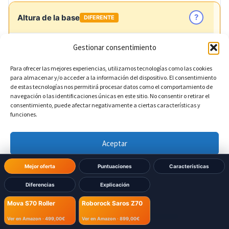
?
Altura de la base
DIFERENTE
503 mm
Mova S70 Roller:
Gestionar consentimiento
Para ofrecer las mejores experiencias, utilizamos tecnologías como las cookies
488 mm
Roborock Saros Z70:
para almacenar y/o acceder a la información del dispositivo. El consentimiento
de estas tecnologías nos permitirá procesar datos como el comportamiento de
navegación o las identificaciones únicas en este sitio. No consentir o retirar el
consentimiento, puede afectar negativamente a ciertas características y
?
Profundidad de la base
DIFERENTE
funciones.
255 mm
Mova S70 Roller:
Aceptar
475 mm
Roborock Saros Z70:
Denegar
Mejor oferta
Puntuaciones
Características
Diferencias
Explicación
Ver preferencias
Mova S70 Roller
Roborock Saros Z70
Política de cookies
Política de Privacidad
Aviso Legal
Ver en Amazon ·
499,00€
Ver en Amazon ·
899,00€