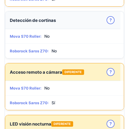
?
Detección de cortinas
No
Mova S70 Roller:
No
Roborock Saros Z70:
?
Acceso remoto a cámara
DIFERENTE
No
Mova S70 Roller:
Sí
Roborock Saros Z70:
?
LED visión nocturna
DIFERENTE