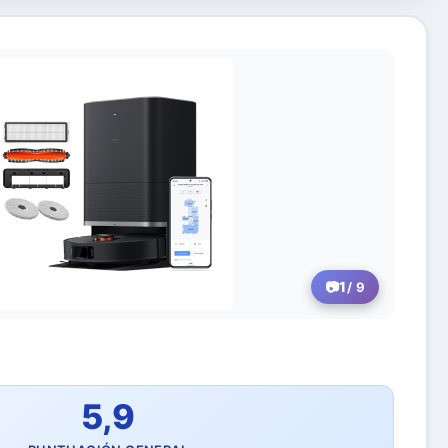
1
/ 9
5,9