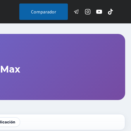
Comparador
 Max
licación