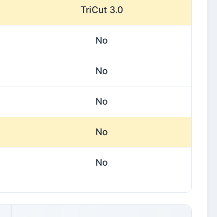
TriCut 3.0
No
No
No
No
No