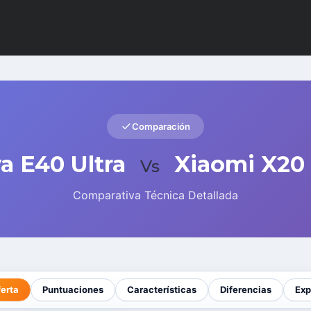
Comparación
a E40 Ultra
Xiaomi X20
Vs
Comparativa Técnica Detallada
ferta
Puntuaciones
Características
Diferencias
Exp