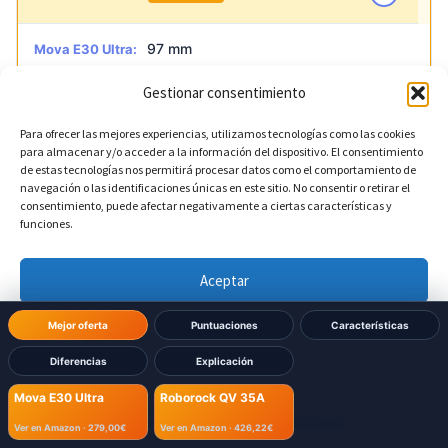
97 mm
Mova E30 Ultra:
Gestionar consentimiento
96,5 mm
Roborock QV 35A:
Para ofrecer las mejores experiencias, utilizamos tecnologías como las cookies
para almacenar y/o acceder a la información del dispositivo. El consentimiento
de estas tecnologías nos permitirá procesar datos como el comportamiento de
navegación o las identificaciones únicas en este sitio. No consentir o retirar el
Dimensiones Base
consentimiento, puede afectar negativamente a ciertas características y
funciones.
?
Ancho de la base
Aceptar
340 mm
Mova E30 Ultra:
Denegar
Mejor oferta
Puntuaciones
Características
Diferencias
Explicación
Ver preferencias
340 mm
Roborock QV 35A:
Mova E30 Ultra
Roborock QV 35A
Política de cookies
Política de Privacidad
Aviso Legal
Ver en Amazon ·
279,00€
Ver en Amazon ·
426,22€
?
Altura de la base
DIFERENTE