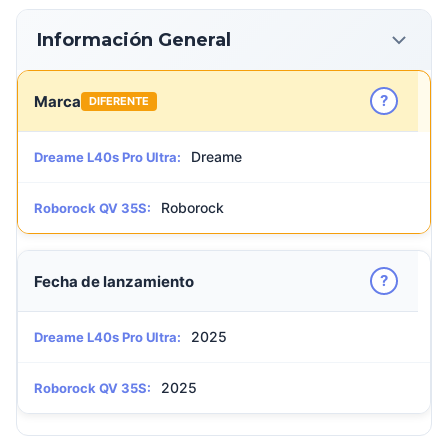
Información General
?
Marca
DIFERENTE
Dreame
Dreame L40s Pro Ultra:
Roborock
Roborock QV 35S:
?
Fecha de lanzamiento
2025
Dreame L40s Pro Ultra:
2025
Roborock QV 35S: