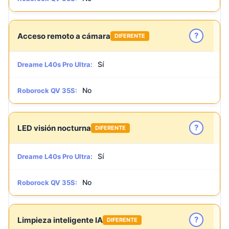
?
Acceso remoto a cámara
DIFERENTE
Sí
Dreame L40s Pro Ultra:
No
Roborock QV 35S:
?
LED visión nocturna
DIFERENTE
Sí
Dreame L40s Pro Ultra:
No
Roborock QV 35S:
?
Limpieza inteligente IA
DIFERENTE