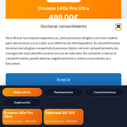
Dreame L40s Pro Ultra
499,00€
Gestionar consentimiento
Para ofrecer las mejores experiencias, utilizamos tecnologías como las cookies
para almacenar y/o acceder a la información del dispositivo. El consentimiento
Roborock QV 35S
de estas tecnologías nos permitirá procesar datos como el comportamiento de
navegación o las identificaciones únicas en este sitio. No consentir o retirar el
690,00€
consentimiento, puede afectar negativamente a ciertas características y
funciones.
Aceptar
Denegar
Mejor oferta
Puntuaciones
Características
Explicación
Ver preferencias
Dreame L40s Pro
Roborock QV 35S
Ultra
¿Tienes dudas sobre qué robot elegir?
Política de cookies
Política de Privacidad
Aviso Legal
Ver en Amazon ·
499,00€
Ver en Amazon ·
690,00€