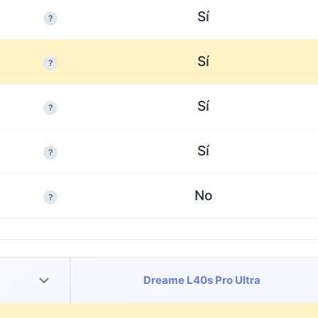
Sí
?
Sí
?
Sí
?
Sí
?
No
?
Dreame L40s Pro Ultra