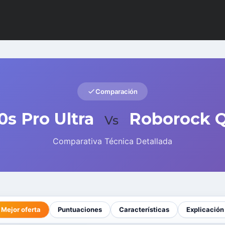
Comparación
s Pro Ultra
Roborock Q
Vs
Comparativa Técnica Detallada
Mejor oferta
Puntuaciones
Características
Explicación