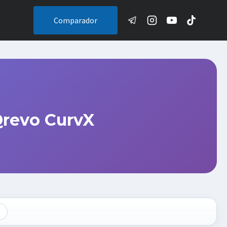
Comparador
revo CurvX