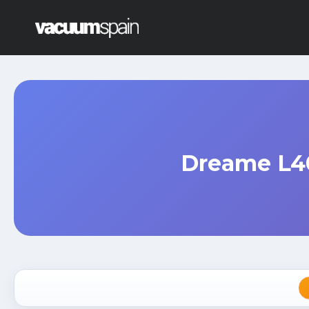
Saltar
al
contenido
Dreame L40