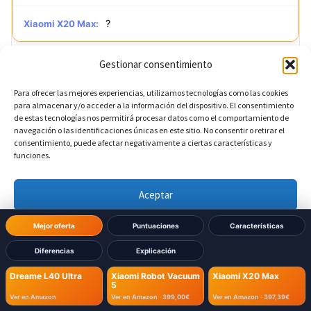
?
Xiaomi X20 Max:
Gestionar consentimiento
?
Reconocimiento de mascotas
DIFERENTE
Para ofrecer las mejores experiencias, utilizamos tecnologías como las cookies
para almacenar y/o acceder a la información del dispositivo. El consentimiento
Sí
Dreame L40 Ultra:
de estas tecnologías nos permitirá procesar datos como el comportamiento de
navegación o las identificaciones únicas en este sitio. No consentir o retirar el
consentimiento, puede afectar negativamente a ciertas características y
No
Xiaomi Robot Vacuum 5:
funciones.
No
Xiaomi X20 Max:
Aceptar
Denegar
Mejor oferta
Puntuaciones
Características
?
Detección de cortinas
DIFERENTE
Diferencias
Explicación
Ver preferencias
Sí
Dreame L40 Ultra:
Dreame L40 Ultra
Xiaomi Robot Vacuum
Xiaomi X20 Max
5
Política de cookies
Política de Privacidad
Aviso Legal
Ver en Amazon
Ver en Amazon ·
399,00€
Ver en Amazon ·
397,39€
No
Xiaomi Robot Vacuum 5: