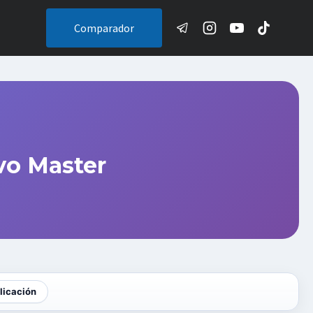
Comparador
vo Master
licación