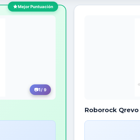
Mejor Puntuación
1
/ 9
Roborock Qrevo