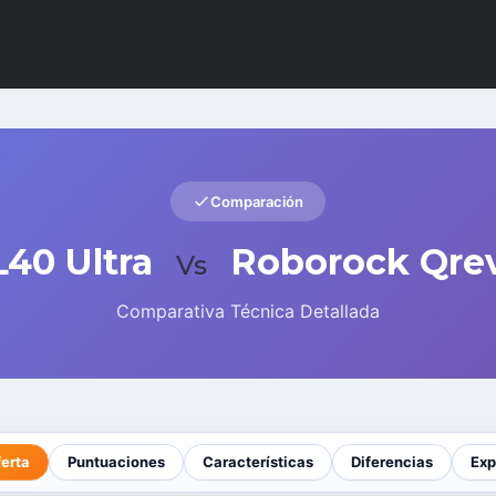
Comparación
40 Ultra
Roborock Qre
Vs
Comparativa Técnica Detallada
ferta
Puntuaciones
Características
Diferencias
Exp