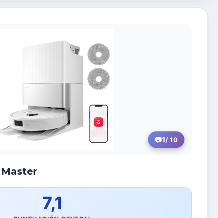
1
/ 10
 Master
7,1