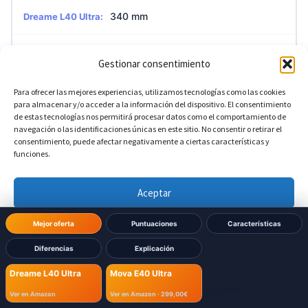
340 mm
Dreame L40 Ultra:
340 mm
Mova E40 Ultra:
Gestionar consentimiento
Para ofrecer las mejores experiencias, utilizamos tecnologías como las cookies
?
Altura de la base
para almacenar y/o acceder a la información del dispositivo. El consentimiento
de estas tecnologías nos permitirá procesar datos como el comportamiento de
navegación o las identificaciones únicas en este sitio. No consentir o retirar el
590,5 mm
Dreame L40 Ultra:
consentimiento, puede afectar negativamente a ciertas características y
funciones.
590,5 mm
Mova E40 Ultra:
Aceptar
Denegar
?
Profundidad de la base
Mejor oferta
Puntuaciones
Características
Diferencias
Explicación
Ver preferencias
456,7 mm
Dreame L40 Ultra:
Dreame L40 Ultra
Mova E40 Ultra
Política de cookies
Política de Privacidad
Aviso Legal
Ver en Amazon
Ver en Amazon ·
299,00€
456,7 mm
Mova E40 Ultra: