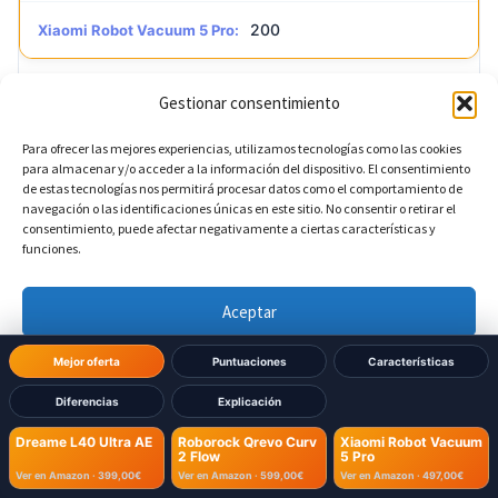
200
Xiaomi Robot Vacuum 5 Pro:
Gestionar consentimiento
?
Reconocimiento de mascotas
DIFERENTE
Para ofrecer las mejores experiencias, utilizamos tecnologías como las cookies
para almacenar y/o acceder a la información del dispositivo. El consentimiento
Sí
Dreame L40 Ultra AE:
de estas tecnologías nos permitirá procesar datos como el comportamiento de
navegación o las identificaciones únicas en este sitio. No consentir o retirar el
consentimiento, puede afectar negativamente a ciertas características y
Sí
Roborock Qrevo Curv 2 Flow:
funciones.
No
Xiaomi Robot Vacuum 5 Pro:
Aceptar
Denegar
Mejor oferta
Puntuaciones
Características
?
Detección de cortinas
Diferencias
Explicación
Ver preferencias
No
Dreame L40 Ultra AE:
Dreame L40 Ultra AE
Roborock Qrevo Curv
Xiaomi Robot Vacuum
2 Flow
5 Pro
Política de cookies
Política de Privacidad
Aviso Legal
Ver en Amazon ·
399,00€
Ver en Amazon ·
599,00€
Ver en Amazon ·
497,00€
No
Roborock Qrevo Curv 2 Flow: