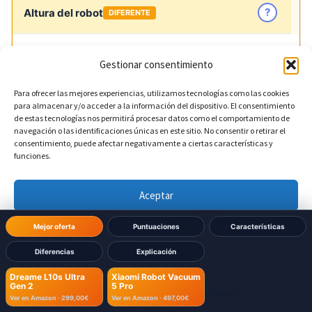
?
Altura del robot
DIFERENTE
97 mm
Dreame L10s Ultra Gen 2:
Gestionar consentimiento
88 mm
Xiaomi Robot Vacuum 5 Pro:
Para ofrecer las mejores experiencias, utilizamos tecnologías como las cookies
para almacenar y/o acceder a la información del dispositivo. El consentimiento
de estas tecnologías nos permitirá procesar datos como el comportamiento de
navegación o las identificaciones únicas en este sitio. No consentir o retirar el
consentimiento, puede afectar negativamente a ciertas características y
funciones.
Dimensiones Base
Aceptar
?
Ancho de la base
DIFERENTE
Denegar
Mejor oferta
Puntuaciones
Características
340 mm
Dreame L10s Ultra Gen 2:
Diferencias
Explicación
Ver preferencias
360 mm
Xiaomi Robot Vacuum 5 Pro:
Dreame L10s Ultra
Xiaomi Robot Vacuum
Gen 2
5 Pro
Política de cookies
Política de Privacidad
Aviso Legal
Ver en Amazon ·
299,00€
Ver en Amazon ·
497,00€