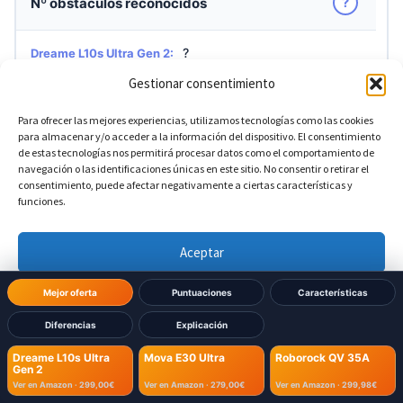
?
Nº obstáculos reconocidos
?
Dreame L10s Ultra Gen 2:
Gestionar consentimiento
?
Mova E30 Ultra:
Para ofrecer las mejores experiencias, utilizamos tecnologías como las cookies
para almacenar y/o acceder a la información del dispositivo. El consentimiento
?
Roborock QV 35A:
de estas tecnologías nos permitirá procesar datos como el comportamiento de
navegación o las identificaciones únicas en este sitio. No consentir o retirar el
consentimiento, puede afectar negativamente a ciertas características y
funciones.
?
Reconocimiento de mascotas
DIFERENTE
Aceptar
Sí
Dreame L10s Ultra Gen 2:
Denegar
Mejor oferta
Puntuaciones
Características
Sí
Mova E30 Ultra:
Diferencias
Explicación
Ver preferencias
No
Roborock QV 35A:
Dreame L10s Ultra
Mova E30 Ultra
Roborock QV 35A
Gen 2
Política de cookies
Política de Privacidad
Aviso Legal
Ver en Amazon ·
299,00€
Ver en Amazon ·
279,00€
Ver en Amazon ·
299,98€