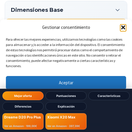
Dimensiones Base
Gestionar consentimiento
?
Ancho de la base
DIFERENTE
Para ofrecer las mejores experiencias, utilizamos tecnologías como las cookies
298 mm
Dreame D20 Pro Plus:
para almacenar y/o acceder a la información del dispositivo. El consentimiento
de estas tecnologías nos permitirá procesar datos como el comportamiento de
navegación o las identificaciones únicas en este sitio. No consentir o retirar el
340 mm
Xiaomi X20 Max:
consentimiento, puede afectar negativamente a ciertas características y
funciones.
?
Altura de la base
DIFERENTE
Aceptar
Denegar
Mejor oferta
Puntuaciones
Características
452 mm
Dreame D20 Pro Plus:
Diferencias
Explicación
Ver preferencias
563 mm
Xiaomi X20 Max:
Dreame D20 Pro Plus
Xiaomi X20 Max
Política de cookies
Política de Privacidad
Aviso Legal
Ver en Amazon ·
199,00€
Ver en Amazon ·
397,39€