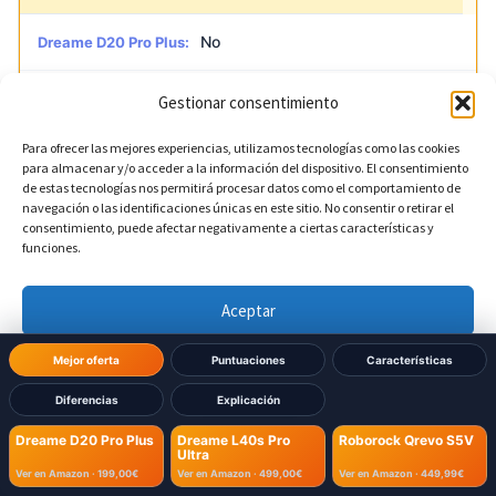
No
Dreame D20 Pro Plus:
Sí
Dreame L40s Pro Ultra:
Gestionar consentimiento
Para ofrecer las mejores experiencias, utilizamos tecnologías como las cookies
No
Roborock Qrevo S5V:
para almacenar y/o acceder a la información del dispositivo. El consentimiento
de estas tecnologías nos permitirá procesar datos como el comportamiento de
navegación o las identificaciones únicas en este sitio. No consentir o retirar el
consentimiento, puede afectar negativamente a ciertas características y
?
Detección de cortinas
DIFERENTE
funciones.
No
Dreame D20 Pro Plus:
Aceptar
Sí
Dreame L40s Pro Ultra:
Denegar
Mejor oferta
Puntuaciones
Características
Diferencias
Explicación
Ver preferencias
No
Roborock Qrevo S5V:
Dreame D20 Pro Plus
Dreame L40s Pro
Roborock Qrevo S5V
Ultra
Política de cookies
Política de Privacidad
Aviso Legal
Ver en Amazon ·
199,00€
Ver en Amazon ·
499,00€
Ver en Amazon ·
449,99€
?
Acceso remoto a cámara
DIFERENTE