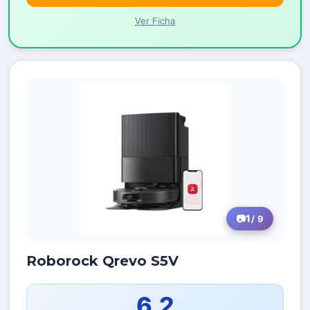
Ver Ficha
1
/ 9
Roborock Qrevo S5V
6,2