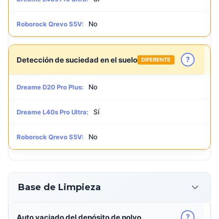
No
Roborock Qrevo S5V:
?
Detección de suciedad en el suelo
DIFERENTE
No
Dreame D20 Pro Plus:
Sí
Dreame L40s Pro Ultra:
No
Roborock Qrevo S5V:
Base de Limpieza
?
Auto vaciado del depósito de polvo