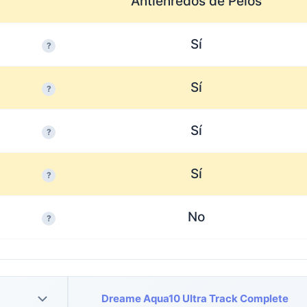
Antienredos de Pelos
Sí
?
Sí
?
Sí
?
Sí
?
No
?
Dreame Aqua10 Ultra Track Complete