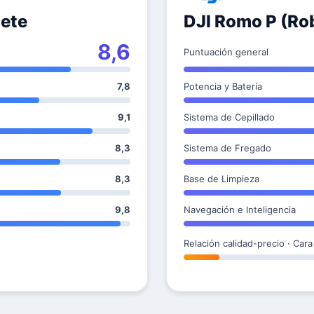
lete
DJI Romo P (Ro
8,6
Puntuación general
7,8
Potencia y Batería
9,1
Sistema de Cepillado
8,3
Sistema de Fregado
8,3
Base de Limpieza
9,8
Navegación e Inteligencia
Relación calidad-precio · Cara