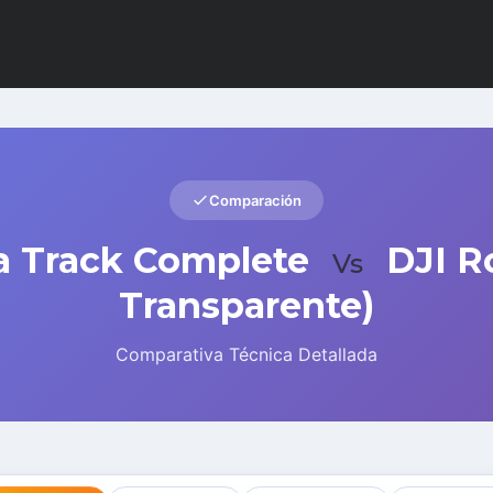
Comparación
a Track Complete
DJI R
Vs
Transparente)
Comparativa Técnica Detallada