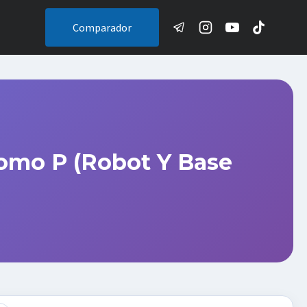
Comparador
omo P (Robot Y Base