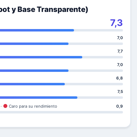
bot y Base Transparente)
7,3
7,0
7,7
7,0
6,8
7,5
 ·
Caro para su rendimiento
0,9