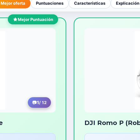
Mejor oferta
Puntuaciones
Características
Explicación
Mejor Puntuación
1
/ 12
e
DJI Romo P (Rob