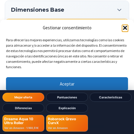
Dimensiones Base
Gestionar consentimiento
?
Ancho de la base
DIFERENTE
Para ofrecer las mejores experiencias, utilizamos tecnologías como las cookies
420 mm
Dreame Aqua 10 Ultra Roller:
para almacenar y/o acceder a la información del dispositivo. El consentimiento
de estas tecnologías nos permitirá procesar datos como el comportamiento de
navegación o las identificaciones únicas en este sitio. No consentir o retirar el
450 mm
Roborock Qrevo CurvX:
consentimiento, puede afectar negativamente a ciertas características y
funciones.
?
Altura de la base
DIFERENTE
Aceptar
Denegar
Mejor oferta
Puntuaciones
Características
500 mm
Dreame Aqua 10 Ultra Roller:
Diferencias
Explicación
Ver preferencias
450 mm
Roborock Qrevo CurvX:
Dreame Aqua 10
Roborock Qrevo
Ultra Roller
CurvX
Política de cookies
Política de Privacidad
Aviso Legal
Ver en Amazon ·
1.160,51€
Ver en Amazon