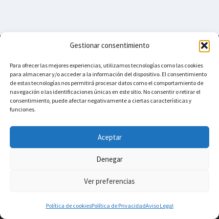
Gestionar consentimiento
Vacuum Spain
Para ofrecer las mejores experiencias, utilizamos tecnologías como las cookies
para almacenar y/o acceder a la información del dispositivo. El consentimiento
de estas tecnologías nos permitirá procesar datos como el comportamiento de
navegación o las identificaciones únicas en este sitio. No consentir o retirar el
Aviso Legal
Cecotec Conga
consentimiento, puede afectar negativamente a ciertas características y
funciones.
Contact
Ikohs
iRobot Roomba
Aceptar
Denegar
© 2026 Vacuum Spain - WordPress Theme by
Kadence WP
Ver preferencias
Política de cookies
Política de Privacidad
Aviso Legal